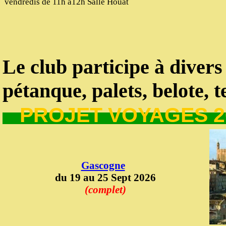
vendredis de 11h à12h Salle Houat
Le
club
participe
à diver
pétanque, palets, belote, t
PROJET VOYAGES 
Gascogne
du 19 au 25 Sept 2026
(complet)